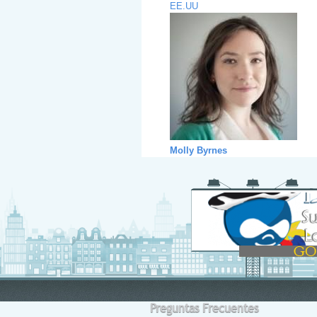
EE.UU
Molly Byrnes
Preguntas Frecuentes