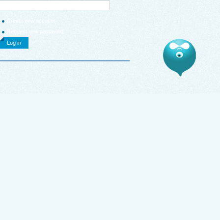
Create new account
Request new password