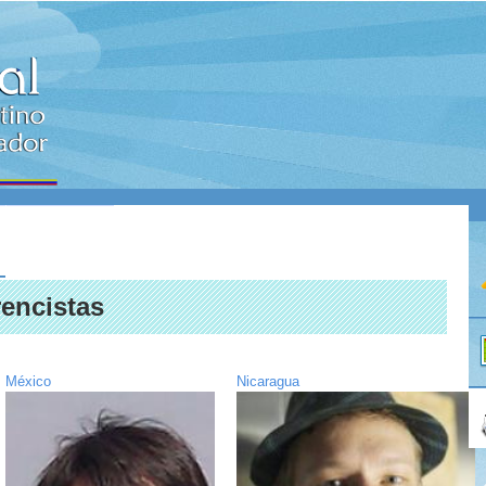
NES
CONTACTO
encistas
México
Nicaragua