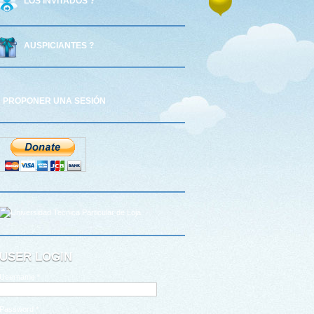
LOS INVITADOS ?
AUSPICIANTES ?
PROPONER UNA SESIÓN
USER LOGIN
Username
*
Password
*