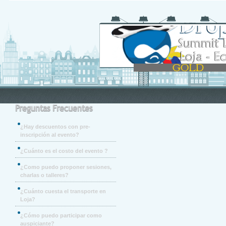
Preguntas Frecuentes
¿Hay descuentos con pre-
inscripción al evento?
¿Cuánto es el costo del evento ?
¿Como puedo proponer sesiones,
charlas o talleres?
¿Cuánto cuesta el transporte en
Loja?
¿Cómo puedo participar como
auspiciante?