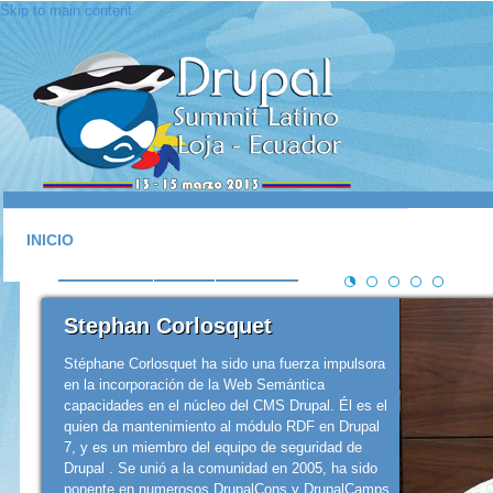
Skip to main content
INICIO
ACERCA DE
LUGAR
SESIONES
CONTACTO
Stephan Corlosquet
Stéphane Corlosquet ha sido una fuerza impulsora
en la incorporación de la Web Semántica
capacidades en el núcleo del CMS Drupal. Él es el
quien da mantenimiento al módulo RDF ​​en Drupal
7, y es un miembro del equipo de seguridad de
Drupal . Se unió a la comunidad en 2005, ha sido
ponente en numerosos DrupalCons y DrupalCamps,