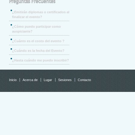
Preguntas Frecuentes
¿Emitirán diplomas o certificados al
finalizar el evento?
¿Cómo puedo participar como
auspiciante?
¿Cuánto es el costo del evento ?
¿Cuándo es la fecha del Evento?
¿Hasta cuándo me puedo inscribir?
Inicio
Acerca de
Lugar
Sesiones
Contacto