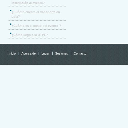
inscripción al evento?
¿Cuánto cuesta el transporte en
Loja?
¿Cuánto es el costo del evento ?
¿Cómo llego a la UTPL?
Inicio
Acerca de
Lugar
Sesiones
Contacto