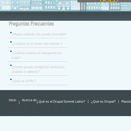
Preguntas Frecuentes
¿Hasta cuándo me puedo inscribir?
¿Cuánto es el costo del evento ?
¿Cuánto cuesta el transporte en
Loja?
¿Como puedo proponer sesiones,
charlas o talleres?
¿Que es UTPL?
Inicio
Acerca de
¿Qué es el Drupal Summit Latino?
¿Qué es Drupal?
Planes