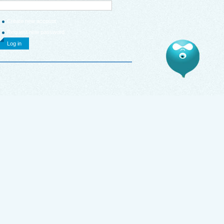
Create new account
Request new password