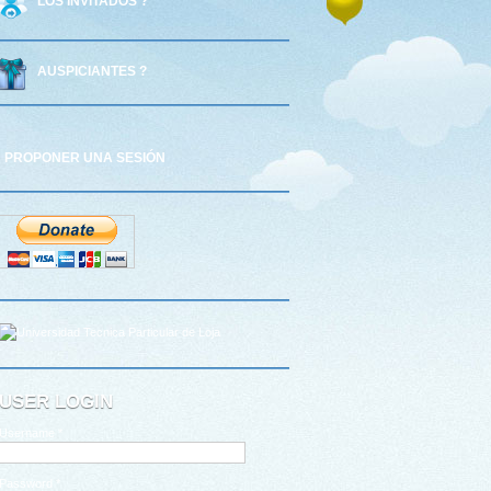
LOS INVITADOS ?
AUSPICIANTES ?
PROPONER UNA SESIÓN
USER LOGIN
Username
*
Password
*