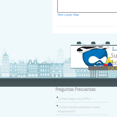
View Larger Map
Preguntas Frecuentes
¿Cómo llego a la UTPL?
¿Cómo puedo participar como
auspiciante?