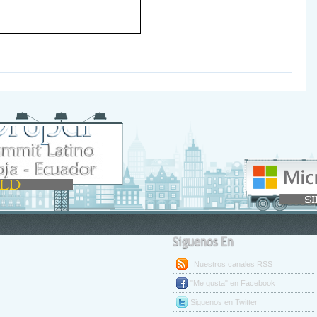
Siguenos En
Nuestros canales RSS
"Me gusta" en Facebook
Siguenos en Twitter