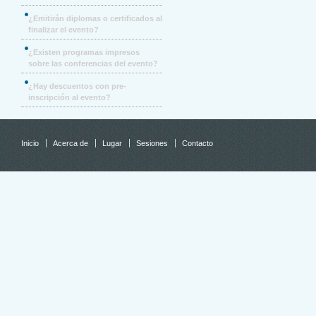
¿Emitirán diplomas o certificados al
finalizar el evento?
¿Existen programas impresos
sobre las conferencias del evento?
¿Hay descuentos con pre-
inscripción al evento?
Inicio
Acerca de
Lugar
Sesiones
Contacto