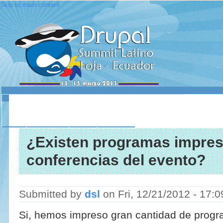
Skip to main content
INICIO
ACERCA DE
LUGAR
SESIONES
CONTACTO
¿Existen programas impres
conferencias del evento?
Submitted by
dsl
on
Fri, 12/21/2012 - 17:0
Si, hemos impreso gran cantidad de progr