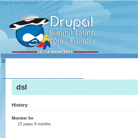
Skip to main content
INICIO
ACERCA DE
LUGAR
SESIONES
CONTACTO
dsl
History
Member for
13 years 8 months