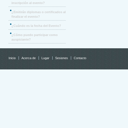
inscripción al evento?
¿Emitirán diplomas o certificados al
finalizar el evento?
¿Cuándo es la fecha del Evento?
¿Cómo puedo participar como
auspiciante?
Inicio
Acerca de
Lugar
Sesiones
Contacto