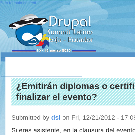
Skip to main content
INICIO
ACERCA DE
LUGAR
SESIONES
CONTACTO
¿Emitirán diplomas o certif
finalizar el evento?
Submitted by
dsl
on
Fri, 12/21/2012 - 17:0
Si eres asistente, en la clausura del evento