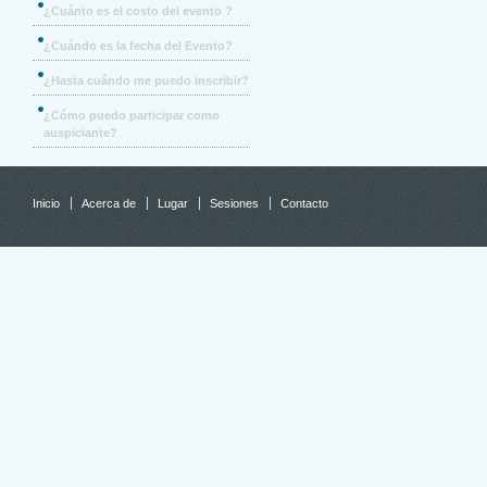
¿Cuánto es el costo del evento ?
¿Cuándo es la fecha del Evento?
¿Hasta cuándo me puedo inscribir?
¿Cómo puedo participar como
auspiciante?
Inicio
Acerca de
Lugar
Sesiones
Contacto