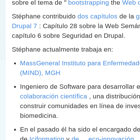
sobre el tema de "
bootstrapping
the
Web o
Stéphane contribuido
dos capítulos
de la
g
Drupal 7
: Capítulo 28 sobre la Web Semánt
capítulo 6 sobre Seguridad en Drupal.
Stéphane actualmente trabaja en:
MassGeneral Instituto para Enfermeda
(MIND), MGH
Ingeniero de Software para desarrollar 
colaboración científica
, una distribució
construir comunidades en línea de inve
biomedicina.
En el pasado él ha sido el encargado de
de
Iciformation
y
de eco-innovación
.