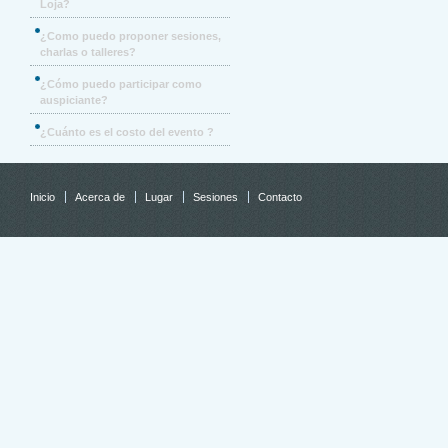
Loja?
¿Como puedo proponer sesiones,
charlas o talleres?
¿Cómo puedo participar como
auspiciante?
¿Cuánto es el costo del evento ?
Inicio
Acerca de
Lugar
Sesiones
Contacto