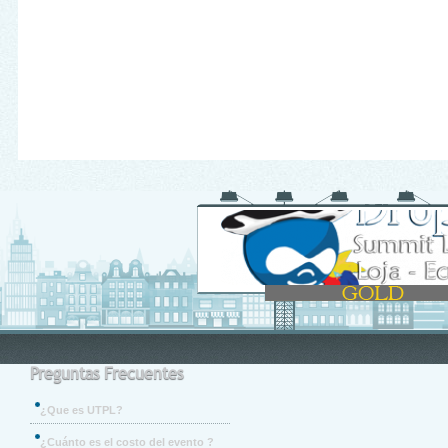
Preguntas Frecuentes
¿Que es UTPL?
¿Cuánto es el costo del evento ?