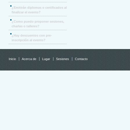
¿Emitirán diplomas o certificados al
finalizar el evento?
¿Como puedo proponer sesiones,
charlas o talleres?
¿Hay descuentos con pre-
inscripción al evento?
Inicio
Acerca de
Lugar
Sesiones
Contacto