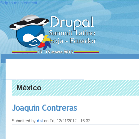
Skip to main content
INICIO
ACERCA DE
LUGAR
SESIONES
CONTACTO
México
Joaquin Contreras
Submitted by
dsl
on
Fri, 12/21/2012 - 16:32