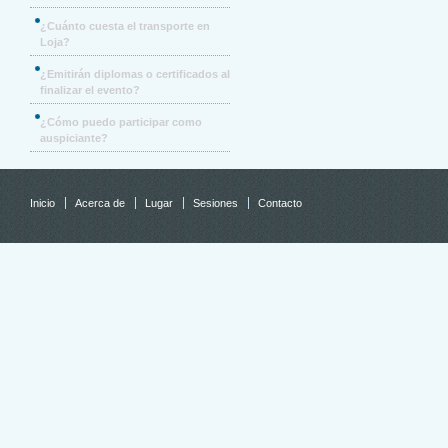
¿Cuánto cuesta el transporte en
Loja?
¿Emitirán diplomas o certificados al
finalizar el evento?
¿Cómo puedo participar como
auspiciante?
Inicio
Acerca de
Lugar
Sesiones
Contacto