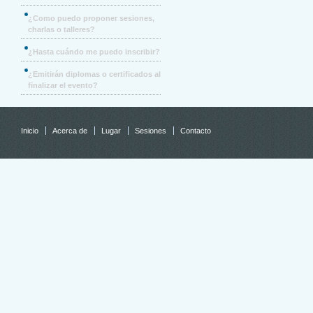
¿Como puedo proponer sesiones,
charlas o talleres?
¿Hasta cuándo me puedo inscribir?
¿Emitirán diplomas o certificados al
finalizar el evento?
Inicio
Acerca de
Lugar
Sesiones
Contacto