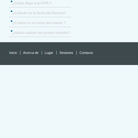
¿Cómo llego a la UTPL?
¿Cuándo es la fecha del Evento?
¿Cuánto es el costo del evento ?
¿Hasta cuándo me puedo inscribir?
Inicio
Acerca de
Lugar
Sesiones
Contacto