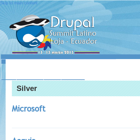
Skip to main content
INICIO
ACERCA DE
LUGAR
SESIONES
CONTACTO
Silver
Microsoft