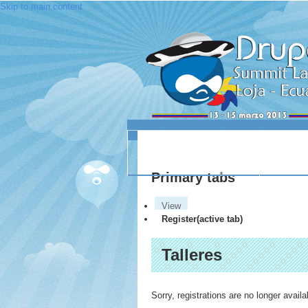
Skip to main content
INICIO
ACERCA DE
LUGAR
SESIO
Primary tabs
View
Register
(active tab)
Talleres
Sorry, registrations are no longer availa