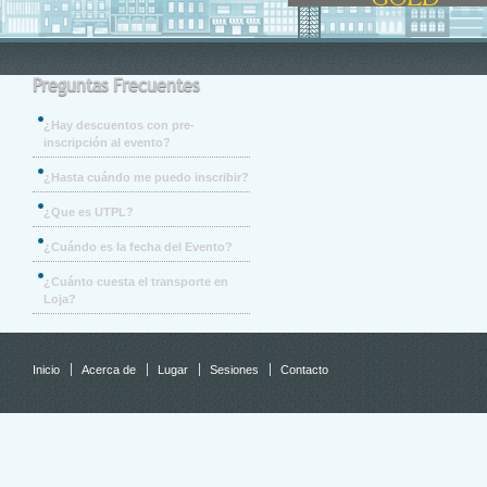
Preguntas Frecuentes
¿Hay descuentos con pre-
inscripción al evento?
¿Hasta cuándo me puedo inscribir?
¿Que es UTPL?
¿Cuándo es la fecha del Evento?
¿Cuánto cuesta el transporte en
Loja?
Inicio
Acerca de
Lugar
Sesiones
Contacto