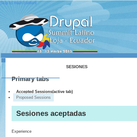
Skip to main content
INICIO
ACERCA DE
LUGAR
SESIONES
CONTACTO
Primary tabs
Accepted Sessions
(active tab)
Proposed Sessions
Sesiones aceptadas
Experience